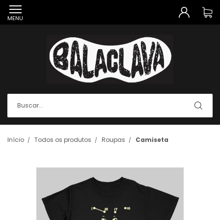
MENU
Início
Todos os produtos
Roupas
Camiseta