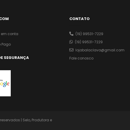
 COM
CONTATO
o em conta
(19) 99531-7229
(19) 99531-7229
 Pago
lojabalaclava@gmail.com
DE SEGURANÇA
Fale conosco
eservados | Selo, Produtora e