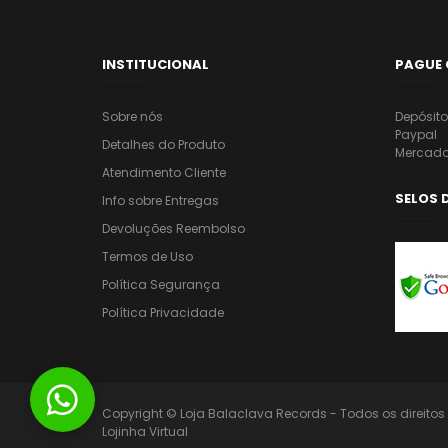
INSTITUCIONAL
PAGUE
Sobre nós
Depósit
Paypal
Detalhes do Produto
Mercado
Atendimento Cliente
SELOS 
Info sobre Entregas
Devoluções Reembolso
Termos de Uso
Política Segurança
Política Privacidade
Copyright © Loja Balaclava Records - Todos os direitos r
Lojinha Virtual