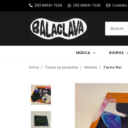
(19) 99531-7229
(19) 99531-7229
Contato
MÚSICA
ROUPAS
Início
Todos os produtos
Artistas
Terno Rei