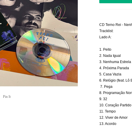
CD Terno Rei - Nenh
Lado A:
1. Peito
2. Nada Igual
3. Nenhuma Estrela
4. Próxima Parada
5. Casa Vazia

6. Relógio (feat. Lô
7. Pega
8. Programação Nor
Pin It
9. 32
10. Coração Partido

11. Tempo

12. Viver de Amor

13. Acordo