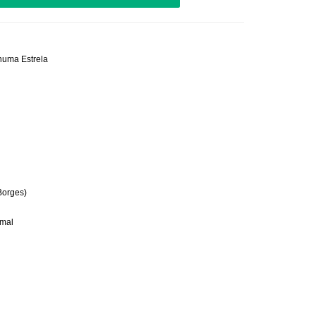
uma Estrela

 Borges)
mal