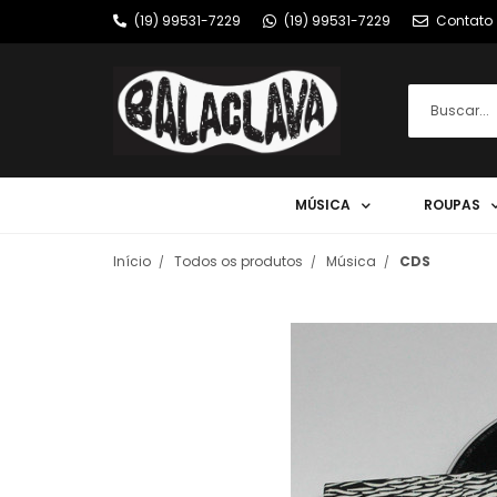
(19) 99531-7229
(19) 99531-7229
Contato
MÚSICA
ROUPAS
Início
Todos os produtos
Música
CDS