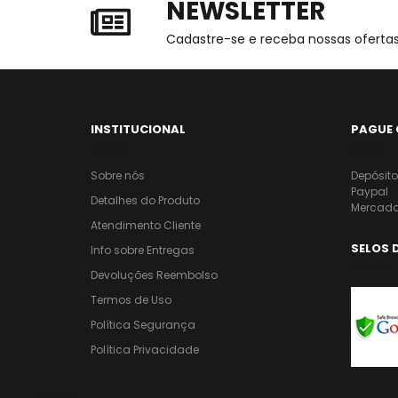
NEWSLETTER
Cadastre-se e receba nossas ofertas
INSTITUCIONAL
PAGUE
Sobre nós
Depósit
Paypal
Detalhes do Produto
Mercado
Atendimento Cliente
SELOS 
Info sobre Entregas
Devoluções Reembolso
Termos de Uso
Política Segurança
Política Privacidade