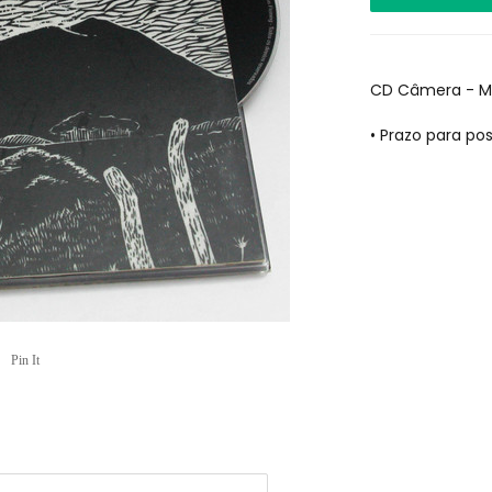
CD Câmera - M
• Prazo para p
Pin It