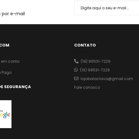
 por e-mail
 COM
CONTATO
o em conta
(19) 99531-7229
(19) 99531-7229
 Pago
lojabalaclava@gmail.com
DE SEGURANÇA
Fale conosco