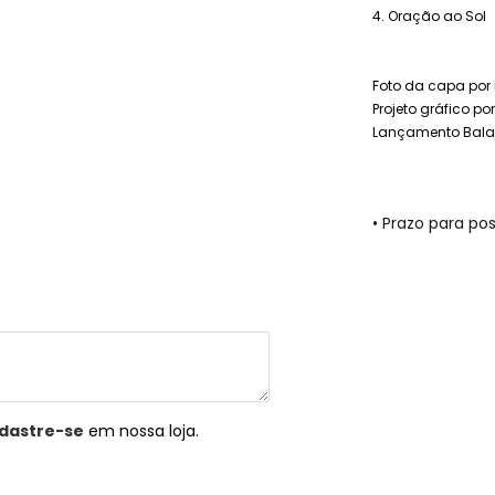
4. Oração ao Sol
Foto da capa por
Projeto grá
fico po
Lançamento Bala
• Prazo para p
dastre-se
em nossa loja.