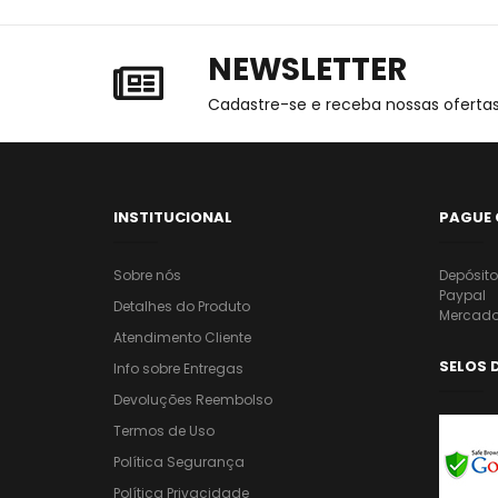
NEWSLETTER
Cadastre-se e receba nossas ofertas
INSTITUCIONAL
PAGUE
Sobre nós
Depósit
Paypal
Detalhes do Produto
Mercado
Atendimento Cliente
SELOS 
Info sobre Entregas
Devoluções Reembolso
Termos de Uso
Política Segurança
Política Privacidade