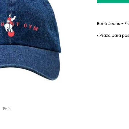
Boné Jeans - E
• Prazo para p
Pin It