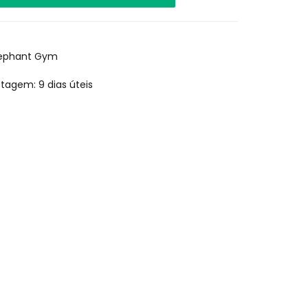
lephant Gym
ostagem:
9 dias úteis