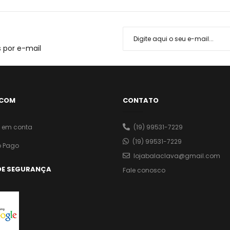
 por e-mail
 COM
CONTATO
o em conta
(19) 99531-7229
(19) 99531-7229
 Pago
lojabalaclava@gmail.com
DE SEGURANÇA
Fale conosco