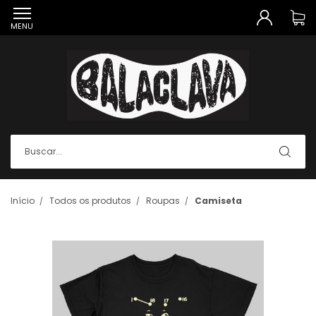
MENU
Início
Todos os produtos
Roupas
Camiseta